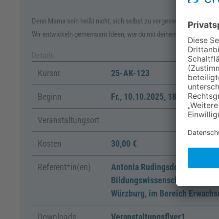
Denn Mama sein heißt nicht, sich selbst zu vergessen.
Wir entwickeln gemeinsam Ideen, wie du mit deinem Kind wachsen un
Details
Kursnr.
25-AK-123
Beginn
Fr.
,
10.10.2025, 18:00
–
Fr.
, 2
Veranstaltungsort
Kosten
30,00 €
Referent*in(en)
Antonia Rudingsdorfer
Bildungswissenschaftlerin, Leh
Würzburg, im Bereich Erwachs
Downloads
Veranstaltungsflyer1