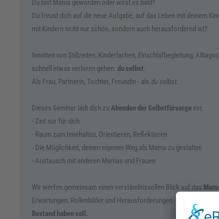
Du bist Mama geworden oder wirst es bald?
Du freust dich auf die neue Aufgabe, auf das Leben mit deinem Kind 
mit Kindern nicht nur schön, sondern auch herausfordernd ist?
Inmitten von Stillzeiten, Kinderlachen, Einschlafbegleitung, Allta
schnell etwas verloren gehen:
du selbst
.
Als Frau, Partnerin, Tochter, Freundin - als
du selbst
.
Dieses Seminar lädt dich zu
Abenden der Selbstfürsorge
ein:
- Zeit nur für dich
- Raum zum Innehalten, Orientieren, Reflektieren
- Die Möglichkeit, deinen eigenen Weg als Mama zu gestalten
- Austausch mit anderen Mamas und Frauen
Wir werfen gemeinsam einen verständnisvollen Blick auf das
Mama
Erwartungen, Rollenbilder und Herausforderungen - und erarbeiten, 
Bestand haben soll.