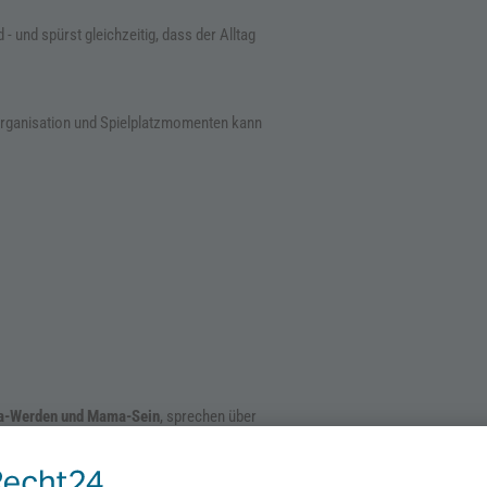
- und spürst gleichzeitig, dass der Alltag
gsorganisation und Spielplatzmomenten kann
-Werden und Mama-Sein
, sprechen über
was dir als Frau und Mutter wichtig ist und