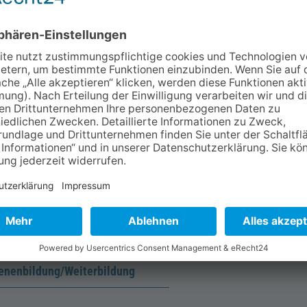
d gleichzeitig du selbst bleiben kannst!
4.10.2025, 20:30
rbeauftragte, an der Universität
enenbildung/Weiterbildung