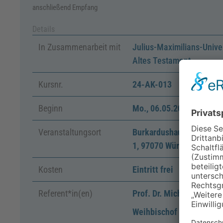
anschließend Empfang
Details
In Zusammenarbeit mit
Julius-Maximilians-Univer
Altes Testament
Kursnr.
24-AK-013
Beginn
Mo.
,
06.05.2024, 17:00
Veranstaltungsort
Burkardushaus - Tagung
1, 97070 Würzburg
Kosten
Eintritt frei
Referent*in(en)
Prof. Dr. Michael Wolfss
Weihbischof Jörg Michae