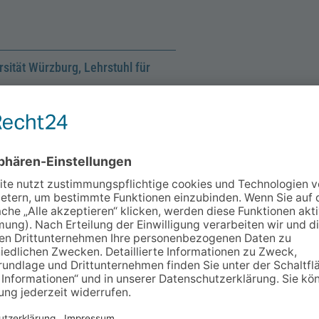
sität Würzburg, Lehrstuhl für
–
19:00
szentrum am Dom, Am Bruderhof
ohn
l Peters