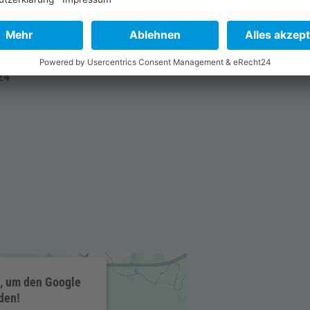
24
, um den Google
den!