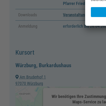
Pfarrer Friedhelm Pieper
Downloads
Veranstaltungsflyer1
Anmeldung
erforderlich bis 26.04.20
Kursort
Würzburg, Burkardushaus
Am Bruderhof 1
97070 Würzburg
Wir benötigen Ihre Zustimmung
Maps-Service zu la