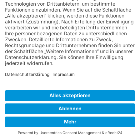
04. November 2026
18:00 - 20:30
Weil man den Menschen ihre
Lebensgeschichten nicht
ansieht ...
livebooks – Fragen. Verstehen. Wertschätzen.