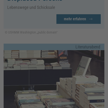
Lebenswege und Schicksale
mehr erfahren
© USHMM Washington „public domain“
Literaturabend