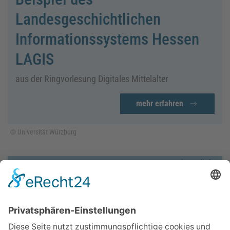
Landesgeschichtlichen
Informationssystems Hessen
LAGIS
aus der Ringvorlesung Digitales Mittelalter
mehr erfahren
© Universität Würzburg
Gespräch