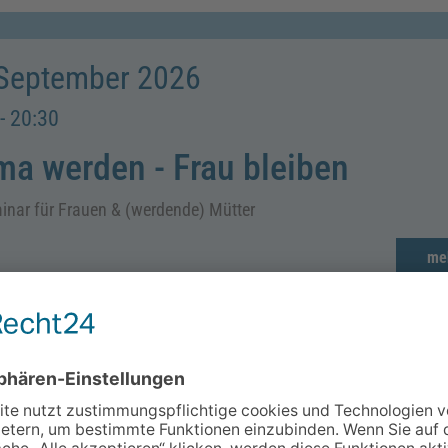
 September 2026
- 20:30
a werden - Frau bleiben
inar für Frauen & (werdende) Mütter
me
 September 2026