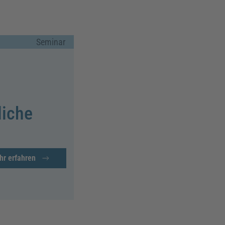
Seminar
liche
hr erfahren