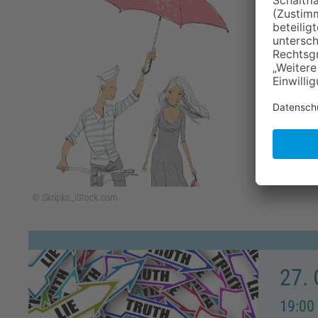
16:00 
Erf
Seminar
© Skripko_iStock.com
27.
19:00 