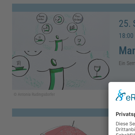
25.
18:00 
Mam
Ein Sem
© Antonia Rudingsdorfer
25.