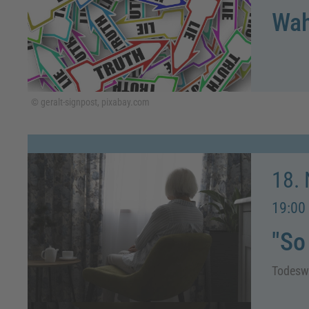
Wah
© geralt-signpost, pixabay.com
18.
19:00 
"So
Todeswü