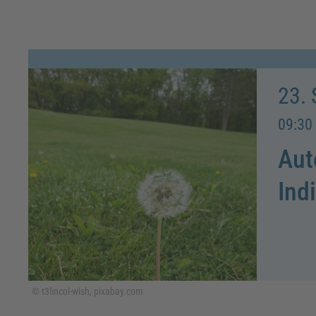
23.
09:30 
Aut
Ind
© t3lincol-wish, pixabay.com