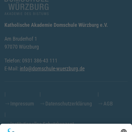
Katholische Akademie Domschule Würzburg e.V.
Am Bruderhof 1
97070 Würzburg
Telefon: 0931 386-43 111
E-Mail:
info@domschule-wuerzburg.de
Impressum
Datenschutzerklärung
AGB
Institutionelles Schutzkonzept