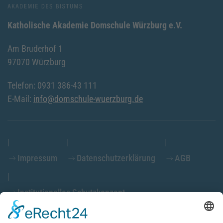
Katholische Akademie Domschule Würzburg e.V.
Am Bruderhof 1
97070 Würzburg
Telefon: 0931 386-43 111
E-Mail:
info@domschule-wuerzburg.de
Impressum
Datenschutzerklärung
AGB
Institutionelles Schutzkonzept