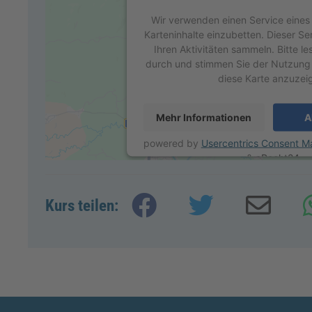
Wir verwenden einen Service eines 
Karteninhalte einzubetten. Dieser S
Ihren Aktivitäten sammeln. Bitte le
durch und stimmen Sie der Nutzung
diese Karte anzuzei
Mehr Informationen
A
powered by
Usercentrics Consent M
&
eRecht24
Kurs teilen: