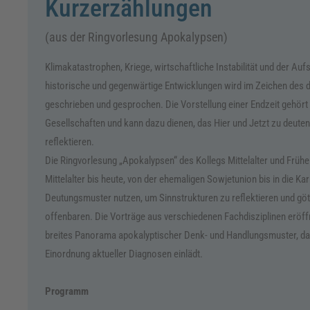
Kurzerzählungen
(aus der Ringvorlesung Apokalypsen)
Klimakatastrophen, Kriege, wirtschaftliche Instabilität und der Auf
historische und gegenwärtige Entwicklungen wird im Zeichen des 
geschrieben und gesprochen. Die Vorstellung einer Endzeit gehört 
Gesellschaften und kann dazu dienen, das Hier und Jetzt zu deute
reflektieren.
Die Ringvorlesung „Apokalypsen“ des Kollegs Mittelalter und Früh
Mittelalter bis heute, von der ehemaligen Sowjetunion bis in die Ka
Deutungsmuster nutzen, um Sinnstrukturen zu reflektieren und gött
offenbaren. Die Vorträge aus verschiedenen Fachdisziplinen eröff
breites Panorama apokalyptischer Denk- und Handlungsmuster, das
Einordnung aktueller Diagnosen einlädt.
Programm