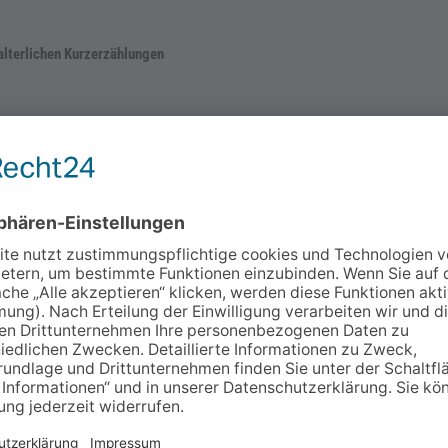
alterlichen Kurzerzählungen
he Neuzeit“ Universität Würzburg,
 Gegenwart und der Graduate
21:00
rring 2, 97070 Würzburg