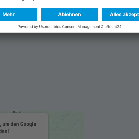
, um den Google
den!