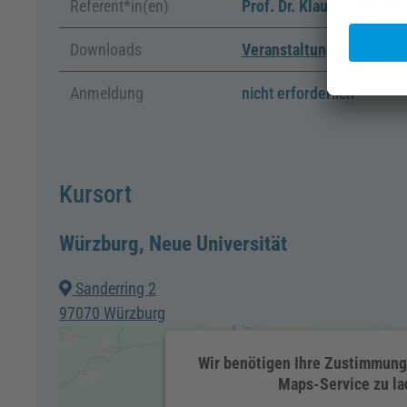
Referent*in(en)
Prof. Dr. Klaus Ridder
Downloads
Veranstaltungsflyer1
Anmeldung
nicht erforderlich
Kursort
Würzburg, Neue Universität
Sanderring 2
97070 Würzburg
Wir benötigen Ihre Zustimmung
Maps-Service zu la