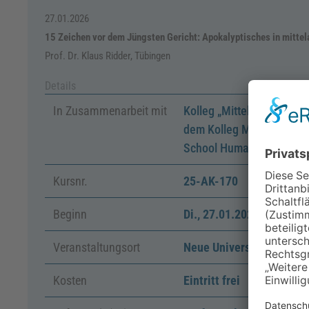
27.01.2026
15 Zeichen vor dem Jüngsten Gericht: Apokalypti­sches in mittel
Prof. Dr. Klaus Ridder, Tübingen
Details
In Zusammenarbeit mit
Kolleg „Mittelalter & Frü
dem Kolleg Moderne und
School Humanities
Kursnr.
25-AK-170
Beginn
Di.
,
27.01.2026, 19:30
–
Veranstaltungsort
Neue Universität, Sande
Kosten
Eintritt frei