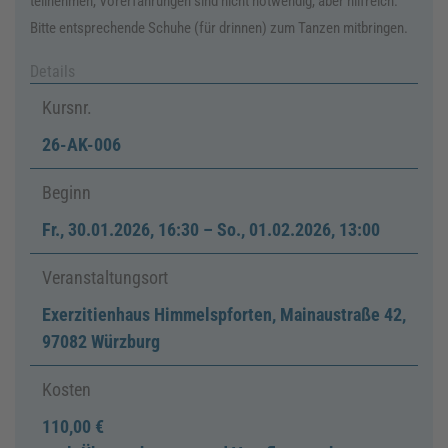
teilnehmen, Vorerfahrungen sind nicht notwendig, aber hilf­reich.
Bitte entsprechende Schuhe (für drinnen) zum Tanzen mitbringen.
Details
Kursnr.
26-AK-006
Beginn
Fr.
,
30.01.2026, 16:30
–
So.
, 01.02.2026, 13:00
Veranstaltungsort
Exerzitienhaus Himmelspforten, Mainaustraße 42,
97082 Würzburg
Kosten
110,00 €